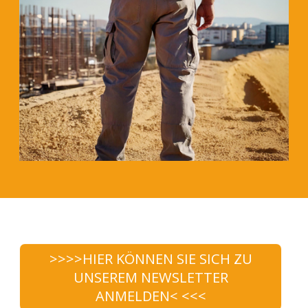
>>>>HIER KÖNNEN SIE SICH ZU
UNSEREM NEWSLETTER
ANMELDEN< <<<